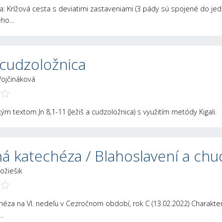
ka: Krížová cesta s deviatimi zastaveniami (3 pády sú spojené do jedn
kého…
a cudzoložnica
Vojčináková
kým textom Jn 8,1-11 (Ježiš a cudzoložnica) s využitím metódy Kigali.
á katechéza / Blahoslavení a ch
ožiešik
chéza na VI. nedeľu v Cezročnom období, rok C (13.02.2022) Charakte
…