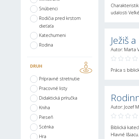
Charakteristi
Snúbenci
udalosti Veľ
Rodičia pred krstom
dieťaťa
Katechumeni
Ježiš 
Rodina
Autor: Marta 
DRUH
Práca s biblic
Prípravné stretnutie
Pracovné listy
Rodinn
Didaktická príručka
Autor: Jozef M
Kniha
Pieseň
Scénka
Biblická kate
Hlavné l&iacu
Hra