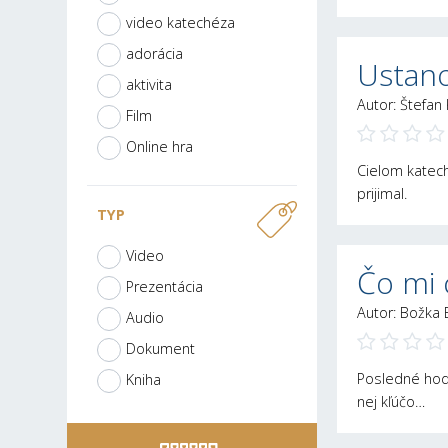
video katechéza
adorácia
Ustano
aktivita
Autor: Štefan
Film
Online hra
Cielom kateche
prijimal.
TYP
Video
Čo mi 
Prezentácia
Autor: Božka 
Audio
Dokument
Posledné hod
Kniha
nej kľúčo…