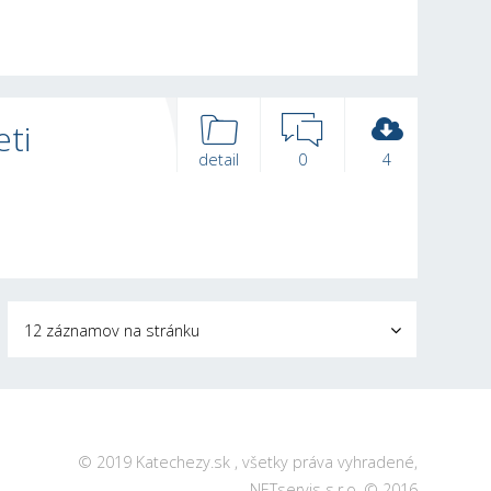
eti
detail
0
4
12 záznamov na stránku
© 2019 Katechezy.sk , všetky práva vyhradené,
NETservis s.r.o.
© 2016