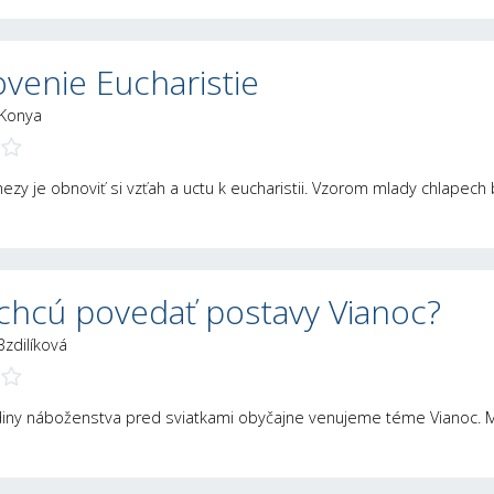
venie Eucharistie
 Konya
zy je obnoviť si vzťah a uctu k eucharistii. Vzorom mlady chlapech bl.
chcú povedať postavy Vianoc?
Bzdilíková
iny náboženstva pred sviatkami obyčajne venujeme téme Vianoc. M