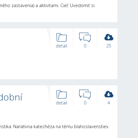
ého zastavenia) a aktivitami. Cieľ: Uvedomiť si
detail
0
25
udobní
detail
0
4
ristika: Naratívna katechéza na tému blahoslavenstiev.