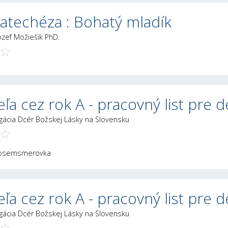
atechéza : Bohatý mladík
Jozef Možiešik PhD.
ľa cez rok A - pracovný list pre d
gácia Dcér Božskej Lásky na Slovensku
a osemsmerovka
ľa cez rok A - pracovný list pre d
gácia Dcér Božskej Lásky na Slovensku