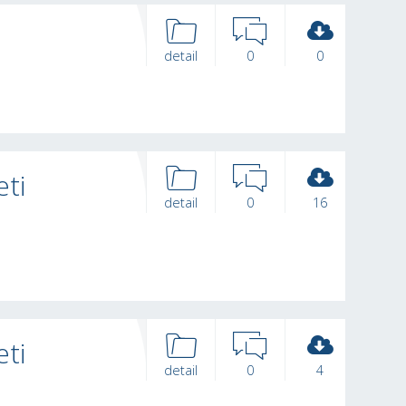
detail
0
0
eti
detail
0
16
eti
detail
0
4