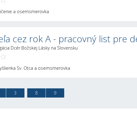
cvičenie a osemsmerovka
ľa cez rok A - pracovný list pre d
gácia Dcér Božskej Lásky na Slovensku
myšlienka Sv. Otca a osemsmerovka
3
8
9