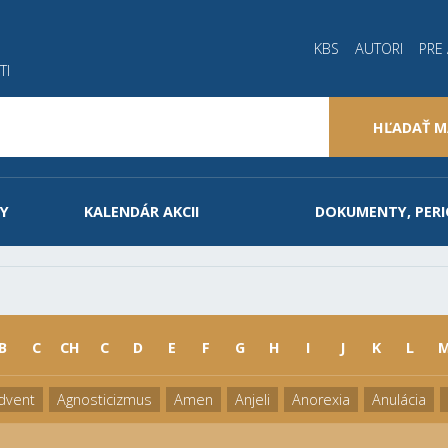
KBS
AUTORI
PRE
TI
HĽADAŤ M
Y
KALENDÁR AKCII
DOKUMENTY, PERI
B
C
CH
C
D
E
F
G
H
I
J
K
L
dvent
Agnosticizmus
Amen
Anjeli
Anorexia
Anulácia