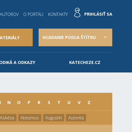
PRIHLÁSIŤ SA
 AUTOROV
O PORTÁLI
KONTAKTY
HĽADANIE PODĽA ŠTÍTKU
ATERIÁLY
ODIKÁ A ODKAZY
KATECHEZE.CZ
M
N
O
P
R
S
T
U
V
Z
Askéza
Ateizmus
Augustín
Autorita