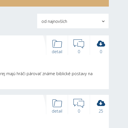
od najnovších
detail
0
0
orej majú hráči párovať známe biblické postavy na
detail
0
25