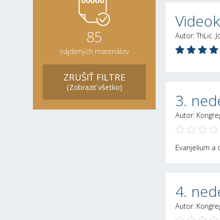
Videok
85
Autor: ThLic. 
nájdených materiálov
ZRUŠIŤ FILTRE
(Zobraziť všetko)
3. nede
Autor: Kongre
Evanjelium 
4. nede
Autor: Kongre