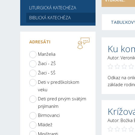
LITURGICKÁ KATECHÉZA
BIBLICKÁ KATECHÉZA
TABUĽKOVÝ
ADRESÁTI
Ku ko
Manželia
Autor: Veroni
Žiaci - ZŠ
Žiaci - SŠ
Odkaz na onli
Deti v predškolskom
základe rodi
veku
Deti pred prvým svätým
prijímaním
Krížová
Birmovanci
Autor: Božka 
Mládež
Miništranti