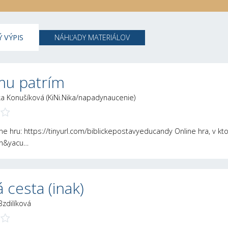
 VÝPIS
NÁHĽADY MATERIÁLOV
mu patrím
ka Konušíková (KiNi.Nika/napadynaucenie)
ne hru: https://tinyurl.com/biblickepostavyeducandy Online hra, v kt
nn&yacu…
 cesta (inak)
Bzdilíková